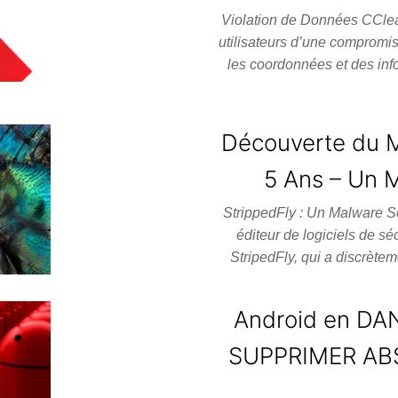
Violation de Données CClean
utilisateurs d’une compromis
les coordonnées et des inf
Découverte du M
5 Ans – Un M
StrippedFly : Un Malware So
éditeur de logiciels de sé
StripedFly, qui a discrèt
Android en DANG
SUPPRIMER ABS