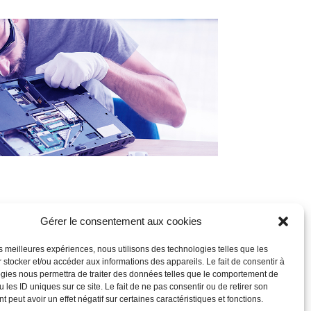
Gérer le consentement aux cookies
les meilleures expériences, nous utilisons des technologies telles que les
il s’agit d’un logement pour un dispositif de
 stocker et/ou accéder aux informations des appareils. Le fait de consentir à
e, créant une base robuste pour le
gies nous permettra de traiter des données telles que le comportement de
our la sécurité de votre appareil et de vos
 les ID uniques sur ce site. Le fait de ne pas consentir ou de retirer son
 peut avoir un effet négatif sur certaines caractéristiques et fonctions.