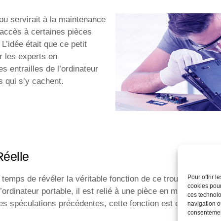
rou servirait à la maintenance
n accès à certaines pièces
L’idée était que ce petit
r les experts en
s entrailles de l’ordinateur
 qui s’y cachent.
Réelle
Pour offrir 
emps de révéler la véritable fonction de ce trou. En réalité, 
cookies pour
 l’ordinateur portable, il est relié à une pièce en métal solid
ces technolo
es spéculations précédentes, cette fonction est essentielle p
navigation ou
consentement