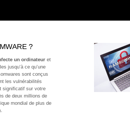
OMWARE ?
nfecte un ordinateur
et
ales jusqu’à ce qu’une
ansomwares sont conçus
ant les vulnérabilités
significatif sur votre
ès de deux millions de
mique mondial de plus de
).