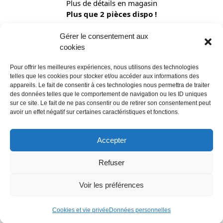
Plus de détails en magasin
Plus que 2 pièces dispo !
Gérer le consentement aux
Vous souhaitez être informés des
cookies
derniers arrivages de produits
Pour offrir les meilleures expériences, nous utilisons des technologies
telles que les cookies pour stocker et/ou accéder aux informations des
reconditionnés ?
appareils. Le fait de consentir à ces technologies nous permettra de traiter
des données telles que le comportement de navigation ou les ID uniques
sur ce site. Le fait de ne pas consentir ou de retirer son consentement peut
Rien de plus simple, il vous suffit
avoir un effet négatif sur certaines caractéristiques et fonctions.
de nous le faire savoir .
Accepter
Refuser
Voir les préférences
Cookies et vie privée
Données personnelles