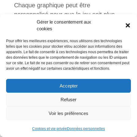
Chaque graphique peut être
personnalisé pour que le jeu soit plus
Gérer le consentement aux
intéressant et divertissant. Les joueurs
cookies
peuvent choisir le graphique qui leur
convient le mieux et qui correspond à
Pour offrir les meilleures expériences, nous utilisons des technologies
telles que les cookies pour stocker et/ou accéder aux informations des
leurs goûts. Microsoft offre aux joueurs
appareils. Le fait de consentir à ces technologies nous permettra de traiter
des données telles que le comportement de navigation ou les ID uniques
une variété de graphismes pour Spider
sur ce site. Le fait de ne pas consentir ou de retirer son consentement peut
Solitaire Windows. Les joueurs peuvent
avoir un effet négatif sur certaines caractéristiques et fonctions.
choisir le graphique qui leur convient le
Accepter
mieux et qui convient à leur niveau de
jeu.
Refuser
8. Les avantages et les
Voir les préférences
inconvénients de jouer à Spider
Solitaire sur Windows
Cookies et vie privée
Données personnelles