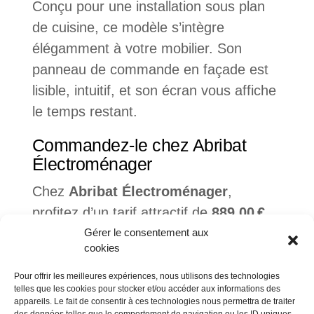
Conçu pour une installation sous plan
de cuisine, ce modèle s’intègre
élégamment à votre mobilier. Son
panneau de commande en façade est
lisible, intuitif, et son écran vous affiche
le temps restant.
Commandez-le chez Abribat
Électroménager
Chez
Abribat Électroménager
,
profitez d’un tarif attractif de
889,00 €
(au lieu de 969 €), avec la possibilité de
Gérer le consentement aux
cookies
régler en 3x ou 4x sans frais. La
livraison standard est offerte partout en
Pour offrir les meilleures expériences, nous utilisons des technologies
telles que les cookies pour stocker et/ou accéder aux informations des
France continentale.
appareils. Le fait de consentir à ces technologies nous permettra de traiter