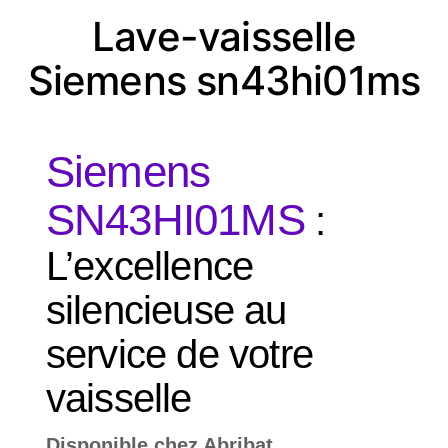
Lave-vaisselle
Siemens sn43hi01ms
Siemens
SN43HI01MS
:
L’excellence
silencieuse au
service de votre
vaisselle
Disponible chez Abribat