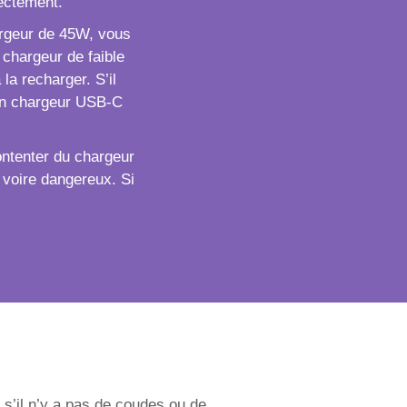
ectement.
hargeur de 45W, vous
 chargeur de faible
la recharger. S’il
z un chargeur USB-C
ntenter du chargeur
 voire dangereux. Si
 s’il n’y a pas de coudes ou de