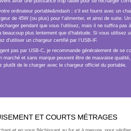
ent avoir une puissance trop faible pour se recharger corr
votre ordinateur portable&mdash ; s’il est fourni avec un c
eur de 45W (ou plus) pour l’alimenter, et ainsi de suite. Un
harger pendant que vous l’utilisez, mais il ne suffira pas à 
fera beaucoup plus lentement que d’habitude. Si vous utilise
ez d’utiliser un chargeur certifié par l’USB-IF.
hargent pas par USB-C, je recommande généralement de se co
 bon marché et sans marque peuvent être de mauvaise qualité,
plutôt de le charger avec le chargeur officiel du portable.
UISEMENT ET COURTS MÉTRAGES
ant et en vous fléchissant au fur et à mesure, pour vérifier