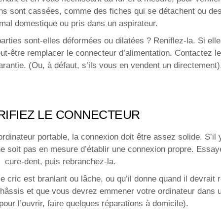
xions sont cassées, comme des fiches qui se détachent ou de
imal domestique ou pris dans un aspirateur.
rties sont-elles déformées ou dilatées ? Reniflez-la. Si elle 
t-être remplacer le connecteur d’alimentation. Contactez le 
antie. (Ou, à défaut, s’ils vous en vendent un directement)
RIFIEZ LE CONNECTEUR
dinateur portable, la connexion doit être assez solide. S’il 
l ne soit pas en mesure d’établir une connexion propre. Essay
cure-dent, puis rebranchez-la.
ric est branlant ou lâche, ou qu’il donne quand il devrait r
u châssis et que vous devrez emmener votre ordinateur dans un
pour l’ouvrir, faire quelques réparations à domicile).